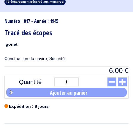
Téléchargement (réservé aux membres)
1913
1912
1911
1910
1909
1908
1907
1906
1905
1904
1903
1902
1901
1900
1899
1898
1897
1896
1895
1894
1893
1892
1891
1890
Numéro : 817 - Année : 1945
Tracé des écopes
Igonet
Construction du navire, Sécurité
6,00
€
Quantité
Ajouter au panier
Expédition : 8 jours