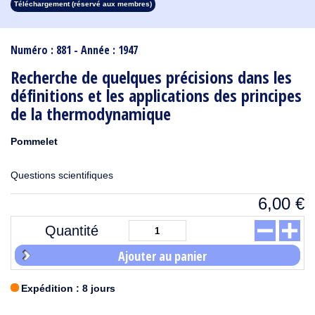
Téléchargement (réservé aux membres)
1913
1912
1911
1910
1909
1908
1907
1906
1905
1904
1903
1902
1901
1900
1899
1898
1897
1896
1895
1894
1893
1892
1891
1890
Numéro : 881 - Année : 1947
Recherche de quelques précisions dans les
définitions et les applications des principes
de la thermodynamique
Pommelet
Questions scientifiques
6,00
€
Quantité
Ajouter au panier
Expédition : 8 jours