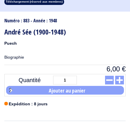
Téléchargement (réservé aux membres)
1913
1912
1911
1910
1909
1908
1907
1906
1905
1904
1903
1902
1901
1900
1899
1898
1897
1896
1895
1894
1893
1892
1891
1890
Numéro : 883 - Année : 1948
André Sée (1900-1948)
Puech
Biographie
6,00
€
Quantité
Ajouter au panier
Expédition : 8 jours