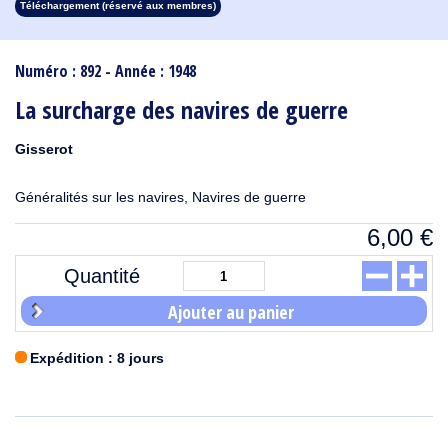
Téléchargement (réservé aux membres)
1913
1912
1911
1910
1909
1908
1907
1906
1905
1904
1903
1902
1901
1900
1899
1898
1897
1896
1895
1894
1893
1892
1891
1890
Numéro : 892 - Année : 1948
La surcharge des navires de guerre
Gisserot
Généralités sur les navires, Navires de guerre
6,00
€
Quantité
Ajouter au panier
Expédition : 8 jours