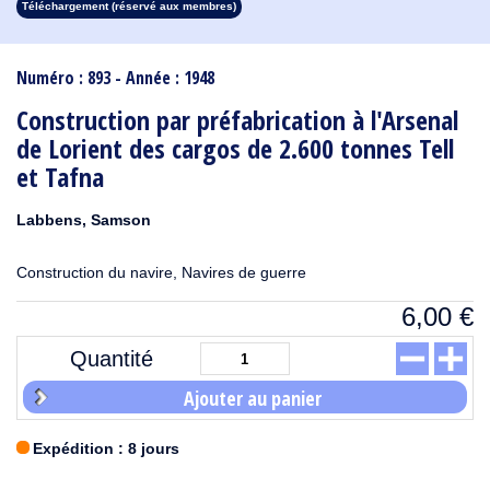
Téléchargement (réservé aux membres)
1913
1912
1911
1910
1909
1908
1907
1906
1905
1904
1903
1902
1901
1900
1899
1898
1897
1896
1895
1894
1893
1892
1891
1890
Numéro : 893 - Année : 1948
Construction par préfabrication à l'Arsenal
de Lorient des cargos de 2.600 tonnes Tell
et Tafna
Labbens, Samson
Construction du navire, Navires de guerre
6,00
€
Quantité
Ajouter au panier
Expédition : 8 jours