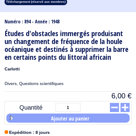
Téléchargement (réservé aux membres)
1913
1912
1911
1910
1909
1908
1907
1906
1905
1904
1903
1902
1901
1900
1899
1898
1897
1896
1895
1894
1893
1892
1891
1890
Numéro : 894 - Année : 1948
Études d'obstacles immergés produisant
un changement de fréquence de la houle
océanique et destinés à supprimer la barre
en certains points du littoral africain
Carlotti
Divers, Questions scientifiques
6,00
€
Quantité
Ajouter au panier
Expédition : 8 jours