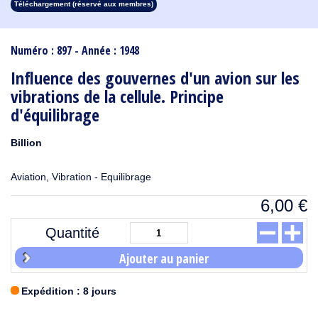
Téléchargement (réservé aux membres)
1913
1912
1911
1910
1909
1908
1907
1906
1905
1904
1903
1902
1901
1900
1899
1898
1897
1896
1895
1894
1893
1892
1891
1890
Numéro : 897 - Année : 1948
Influence des gouvernes d'un avion sur les
vibrations de la cellule. Principe
d'équilibrage
Billion
Aviation, Vibration - Equilibrage
6,00
€
Quantité
Ajouter au panier
Expédition : 8 jours