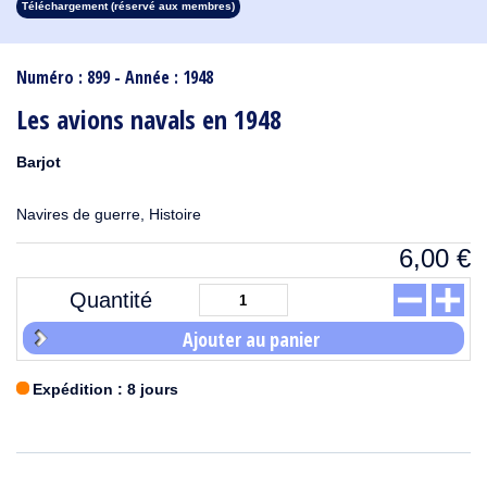
Téléchargement (réservé aux membres)
1913
1912
1911
1910
1909
1908
1907
1906
1905
1904
1903
1902
1901
1900
1899
1898
1897
1896
1895
1894
1893
1892
1891
1890
Numéro : 899 - Année : 1948
Les avions navals en 1948
Barjot
Navires de guerre, Histoire
6,00
€
Quantité
Ajouter au panier
Expédition : 8 jours