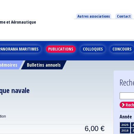
Autres associations
Contact
ime et Aéronautique
PANORAMA MARITIMES
PUBLICATIONS
COLLOQUES
CONCOURS
 mémoires
Bulletins annuels
Rech
que navale
Rech
Année
tion
2025
6,00
€
2018