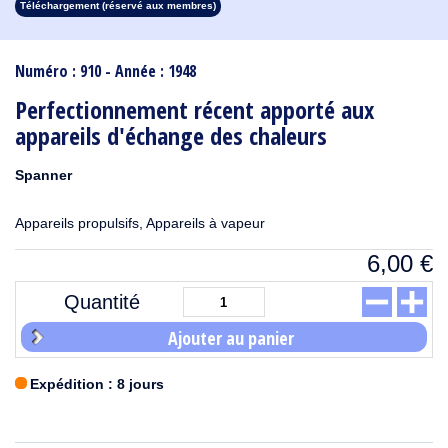
Téléchargement (réservé aux membres)
1913
1912
1911
1910
1909
1908
1907
1906
1905
1904
1903
1902
1901
1900
1899
1898
1897
1896
1895
1894
1893
1892
1891
1890
Numéro : 910 - Année : 1948
Perfectionnement récent apporté aux
appareils d'échange des chaleurs
Spanner
Appareils propulsifs, Appareils à vapeur
6,00
€
Quantité
Ajouter au panier
Expédition : 8 jours