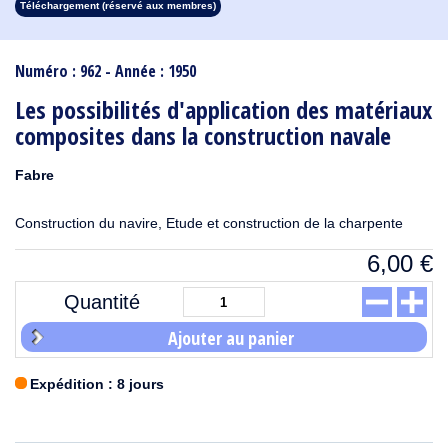
Téléchargement (réservé aux membres)
1913
1912
1911
1910
1909
1908
1907
1906
1905
1904
1903
1902
1901
1900
1899
1898
1897
1896
1895
1894
1893
1892
1891
1890
Numéro : 962 - Année : 1950
Les possibilités d'application des matériaux
composites dans la construction navale
Fabre
Construction du navire, Etude et construction de la charpente
6,00
€
Quantité
Ajouter au panier
Expédition : 8 jours