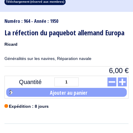
Téléchargement (réservé aux membres)
1913
1912
1911
1910
1909
1908
1907
1906
1905
1904
1903
1902
1901
1900
1899
1898
1897
1896
1895
1894
1893
1892
1891
1890
Numéro : 964 - Année : 1950
La réfection du paquebot allemand Europa
Ricard
Généralités sur les navires, Réparation navale
6,00
€
Quantité
Ajouter au panier
Expédition : 8 jours