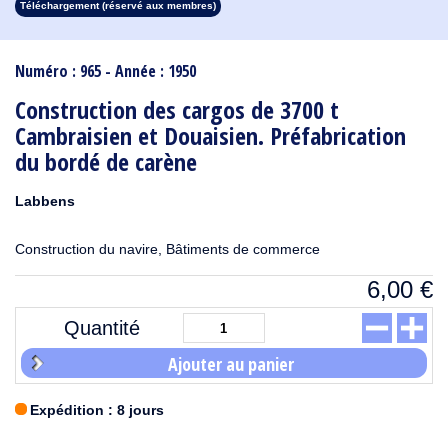
Téléchargement (réservé aux membres)
1913
1912
1911
1910
1909
1908
1907
1906
1905
1904
1903
1902
1901
1900
1899
1898
1897
1896
1895
1894
1893
1892
1891
1890
Numéro : 965 - Année : 1950
Construction des cargos de 3700 t
Cambraisien et Douaisien. Préfabrication
du bordé de carène
Labbens
Construction du navire, Bâtiments de commerce
6,00
€
Quantité
Ajouter au panier
Expédition : 8 jours