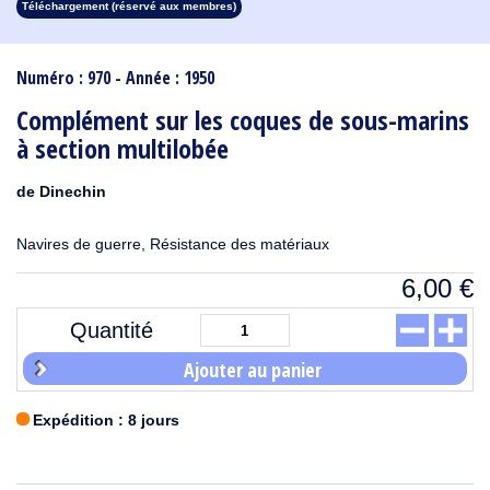
Téléchargement (réservé aux membres)
1913
1912
1911
1910
1909
1908
1907
1906
1905
1904
1903
1902
1901
1900
1899
1898
1897
1896
1895
1894
1893
1892
1891
1890
Numéro : 970 - Année : 1950
Complément sur les coques de sous-marins
à section multilobée
de Dinechin
Navires de guerre, Résistance des matériaux
6,00
€
Quantité
Ajouter au panier
Expédition : 8 jours