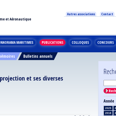
Autres associations
Contact
ime et Aéronautique
PANORAMA MARITIMES
PUBLICATIONS
COLLOQUES
CONCOURS
 mémoires
Bulletins annuels
Rech
 projection et ses diverses
Rech
Année
2025
2018