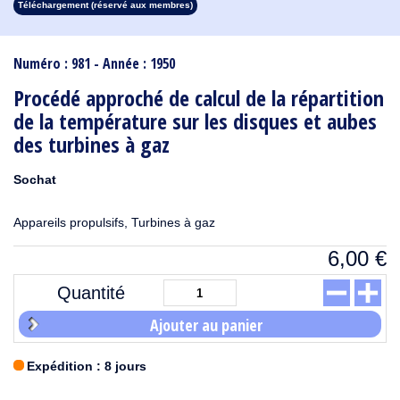
Téléchargement (réservé aux membres)
1913
1912
1911
1910
1909
1908
1907
1906
1905
1904
1903
1902
1901
1900
1899
1898
1897
1896
1895
1894
1893
1892
1891
1890
Numéro : 981 - Année : 1950
Procédé approché de calcul de la répartition
de la température sur les disques et aubes
des turbines à gaz
Sochat
Appareils propulsifs, Turbines à gaz
6,00
€
Quantité
Ajouter au panier
Expédition : 8 jours