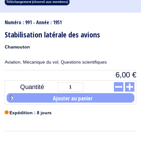
Téléchargement (réservé aux membres)
1913
1912
1911
1910
1909
1908
1907
1906
1905
1904
1903
1902
1901
1900
1899
1898
1897
1896
1895
1894
1893
1892
1891
1890
Numéro : 991 - Année : 1951
Stabilisation latérale des avions
Chamouton
Aviation, Mécanique du vol, Questions scientifiques
6,00
€
Quantité
Ajouter au panier
Expédition : 8 jours