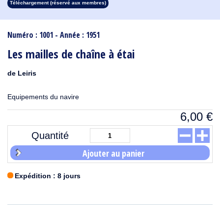
Téléchargement (réservé aux membres)
1913
1912
1911
1910
1909
1908
1907
1906
1905
1904
1903
1902
1901
1900
1899
1898
1897
1896
1895
1894
1893
1892
1891
1890
Numéro : 1001 - Année : 1951
Les mailles de chaîne à étai
de Leiris
Equipements du navire
6,00
€
Quantité
Ajouter au panier
Expédition : 8 jours