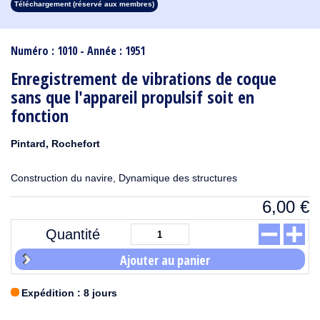
Téléchargement (réservé aux membres)
1913
1912
1911
1910
1909
1908
1907
1906
1905
1904
1903
1902
1901
1900
1899
1898
1897
1896
1895
1894
1893
1892
1891
1890
Numéro : 1010 - Année : 1951
Enregistrement de vibrations de coque
sans que l'appareil propulsif soit en
fonction
Pintard, Rochefort
Construction du navire, Dynamique des structures
6,00
€
Quantité
Ajouter au panier
Expédition : 8 jours