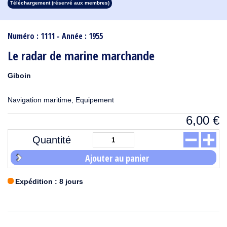
Téléchargement (réservé aux membres)
1913
1912
1911
1910
1909
1908
1907
1906
1905
1904
1903
1902
1901
1900
1899
1898
1897
1896
1895
1894
1893
1892
1891
1890
Numéro : 1111 - Année : 1955
Le radar de marine marchande
Giboin
Navigation maritime, Equipement
6,00
€
Quantité
Ajouter au panier
Expédition : 8 jours