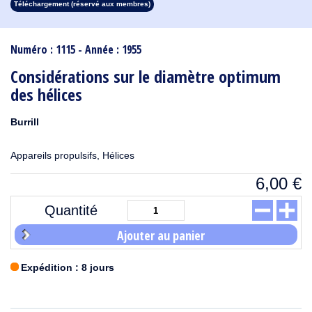
Téléchargement (réservé aux membres)
1913
1912
1911
1910
1909
1908
1907
1906
1905
1904
1903
1902
1901
1900
1899
1898
1897
1896
1895
1894
1893
1892
1891
1890
Numéro : 1115 - Année : 1955
Considérations sur le diamètre optimum
des hélices
Burrill
Appareils propulsifs, Hélices
6,00
€
Quantité
Ajouter au panier
Expédition : 8 jours