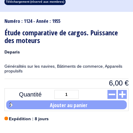
Téléchargement (réservé aux membres)
1913
1912
1911
1910
1909
1908
1907
1906
1905
1904
1903
1902
1901
1900
1899
1898
1897
1896
1895
1894
1893
1892
1891
1890
Numéro : 1124 - Année : 1955
Étude comparative de cargos. Puissance
des moteurs
Deparis
Généralités sur les navires, Bâtiments de commerce, Appareils
propulsifs
6,00
€
Quantité
Ajouter au panier
Expédition : 8 jours