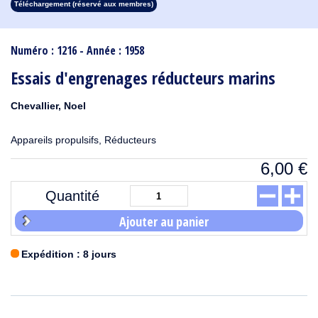
Téléchargement (réservé aux membres)
1913
1912
1911
1910
1909
1908
1907
1906
1905
1904
1903
1902
1901
1900
1899
1898
1897
1896
1895
1894
1893
1892
1891
1890
Numéro : 1216 - Année : 1958
Essais d'engrenages réducteurs marins
Chevallier, Noel
Appareils propulsifs, Réducteurs
6,00
€
Quantité
Ajouter au panier
Expédition : 8 jours