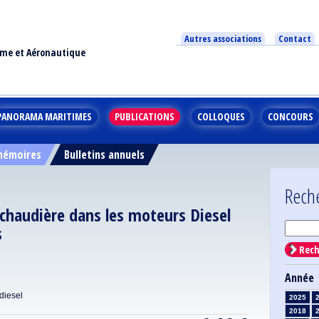
Autres associations
Contact
ime et Aéronautique
PANORAMA MARITIMES
PUBLICATIONS
COLLOQUES
CONCOURS
 mémoires
Bulletins annuels
Rech
e chaudière dans les moteurs Diesel
s
Rech
Année
diesel
2025
2018