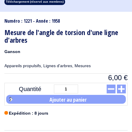
Téléchargement (réservé aux membres)
1913
1912
1911
1910
1909
1908
1907
1906
1905
1904
1903
1902
1901
1900
1899
1898
1897
1896
1895
1894
1893
1892
1891
1890
Numéro : 1221 - Année : 1958
Mesure de l'angle de torsion d'une ligne
d'arbres
Ganson
Appareils propulsifs, Lignes d'arbres, Mesures
6,00
€
Quantité
Ajouter au panier
Expédition : 8 jours