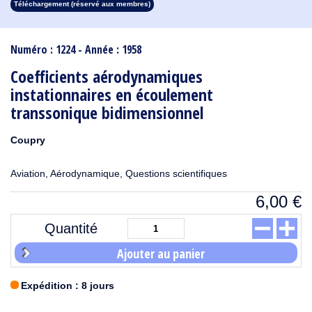
Téléchargement (réservé aux membres)
1913
1912
1911
1910
1909
1908
1907
1906
1905
1904
1903
1902
1901
1900
1899
1898
1897
1896
1895
1894
1893
1892
1891
1890
Numéro : 1224 - Année : 1958
Coefficients aérodynamiques
instationnaires en écoulement
transsonique bidimensionnel
Coupry
Aviation, Aérodynamique, Questions scientifiques
6,00
€
Quantité
Ajouter au panier
Expédition : 8 jours