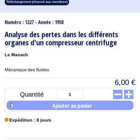
Téléchargement (réservé aux membres)
1913
1912
1911
1910
1909
1908
1907
1906
1905
1904
1903
1902
1901
1900
1899
1898
1897
1896
1895
1894
1893
1892
1891
1890
Numéro : 1227 - Année : 1958
Analyse des pertes dans les différents
organes d'un compresseur centrifuge
Le Manach
Mécanique des fluides
6,00
€
Quantité
Ajouter au panier
Expédition : 8 jours