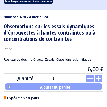
Téléchargement (réservé aux membres)
1913
1912
1911
1910
1909
1908
1907
1906
1905
1904
1903
1902
1901
1900
1899
1898
1897
1896
1895
1894
1893
1892
1891
1890
Numéro : 1230 - Année : 1958
Observations sur les essais dynamiques
d'éprouvettes à hautes contraintes ou à
concentrations de contraintes
Jaeger
Résistance des matériaux, Essais, Questions scientifiques
6,00
€
Quantité
Ajouter au panier
Expédition : 8 jours