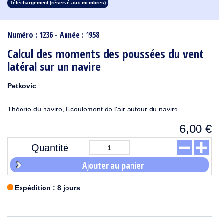
Téléchargement (réservé aux membres)
1913
1912
1911
1910
1909
1908
1907
1906
1905
1904
1903
1902
1901
1900
1899
1898
1897
1896
1895
1894
1893
1892
1891
1890
Numéro : 1236 - Année : 1958
Calcul des moments des poussées du vent
latéral sur un navire
Petkovic
Théorie du navire, Ecoulement de l'air autour du navire
6,00
€
Quantité
Ajouter au panier
Expédition : 8 jours