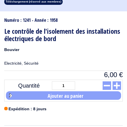
Téléchargement (réservé aux membres)
1913
1912
1911
1910
1909
1908
1907
1906
1905
1904
1903
1902
1901
1900
1899
1898
1897
1896
1895
1894
1893
1892
1891
1890
Numéro : 1241 - Année : 1958
Le contrôle de l'isolement des installations
électriques de bord
Bouvier
Electricité, Sécurité
6,00
€
Quantité
Ajouter au panier
Expédition : 8 jours