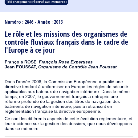
Téléchargement (réservé aux membres)
1913
1912
1911
1910
1909
1908
1907
1906
1905
1904
1903
1902
1901
1900
1899
1898
1897
1896
1895
1894
1893
1892
1891
1890
Numéro : 2646 - Année : 2013
Le rôle et les missions des organismes de
contrôle fluviaux français dans le cadre de
l'Europe à ce jour
François ROSE,
François Rose Expertises
Jean FOUSSAT,
Organisme de Contrôle Jean Foussat
Dans l'année 2006, la Commission Européenne a publié une
directive tendant à uniformiser en Europe les règles de sécurité
applicables aux bateaux de navigation intérieure. Dans le même
temps, en 2007, le gouvernement français a entrepris une
réforme profonde de la gestion des titres de navigation des
bâtiments de navigation intérieure, puis a retranscrit en
réglementation française la directive européenne.
Ce sont les différents aspects de cette évolution réglementaire, et
leur incidence sur la gestion des dossiers, que nous développons
dans ce mémoire.