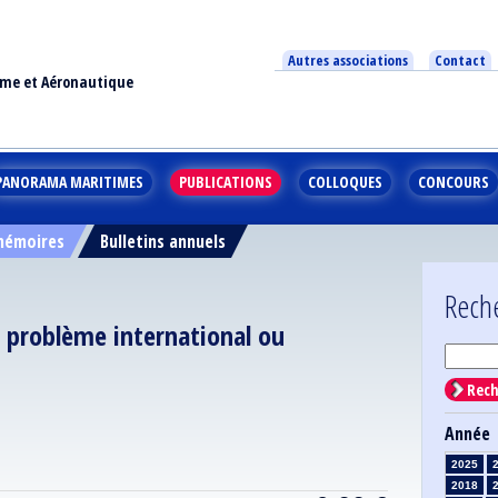
Autres associations
Contact
ime et Aéronautique
PANORAMA MARITIMES
PUBLICATIONS
COLLOQUES
CONCOURS
 mémoires
Bulletins annuels
Rech
n problème international ou
Rech
Année
2025
2018