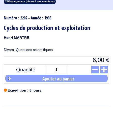
Téléchargement (réservé aux membres)
1913
1912
1911
1910
1909
1908
1907
1906
1905
1904
1903
1902
1901
1900
1899
1898
1897
1896
1895
1894
1893
1892
1891
1890
Numéro : 2202 - Année : 1993
Cycles de production et exploitation
Henri MARTRE
Divers, Questions scientifiques
6,00
€
Quantité
Ajouter au panier
Expédition : 8 jours