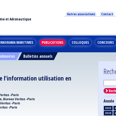
Autres associations
Contact
ime et Aéronautique
PANORAMA MARITIMES
PUBLICATIONS
COLLOQUES
CONCOURS
 mémoires
Bulletins annuels
Rech
 l'information utilisation en
Rech
eritas -Paris
e, Bureau Veritas -Paris
Année
Veritas -Paris
ritas -Paris
2025
2018