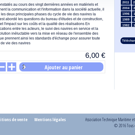
2011
2
onstatés au cours des vingt dernières années en matériels et
2004
nent la communication et l'information dans la société actuelle, il
r les deux principales phases du cycle de vie des navires la
1996
l est abordé les questions du bureau d'études et de construction,
1989
t l'impact sur les coûts et la qualité des réalisations En
1982
ations entre les acteurs, le suivi des navires en service et la
1975
volution inéluctable vers la mise en réseau de l'ensemble des
1968
ue prennent ainsi les standards d'échange pour assurer toute
Télécha
1961
le de vie des navires
1954
6,00
€
1947
1935
Ajouter au panier
1928
1914
1907
1900
1893
itions de vente
Mentions légales
Association Technique Maritime e
© 2016 Tous d