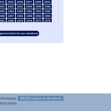
010
2009
2008
2007
2006
2005
2003
2002
2001
2000
1999
1998
1995
1994
1993
1992
1991
1990
1988
1987
1986
1985
1984
1983
1981
1980
1979
1978
1977
1976
1974
1973
1972
1971
1970
1969
1967
1966
1965
1964
1963
1962
rgement (réservé aux membres)
1960
1959
1958
1957
1956
1955
1953
1952
1951
1950
1949
1948
1946
1945
1939
1938
1937
1936
1934
1933
1932
1931
1930
1929
1927
1926
1925
1924
1923
1915
1913
1912
1911
1910
1909
1908
1906
1905
1904
1903
1902
1901
1899
1898
1897
1896
1895
1894
1892
1891
1890
t Aéronautique
MAGEEK Création de sites internet
roits réservés