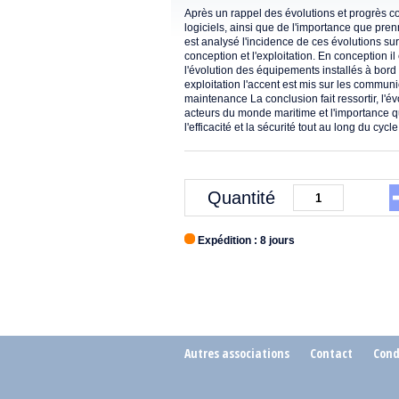
Après un rappel des évolutions et progrès c
logiciels, ainsi que de l'importance que pren
est analysé l'incidence de ces évolutions su
conception et l'exploitation. En conception i
l'évolution des équipements installés à bord e
exploitation l'accent est mis sur les communic
maintenance La conclusion fait ressortir, l'é
acteurs du monde maritime et l'importance q
l'efficacité et la sécurité tout au long du cyc
Quantité
Expédition : 8 jours
Autres associations
Contact
Cond