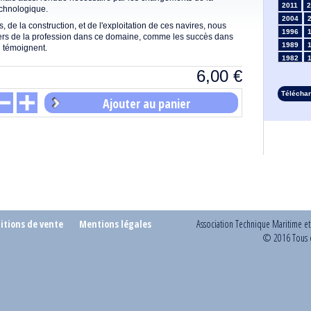
2011
2
echnologique.
2004
de la construction, et de l'exploitation de ces navires, nous
1996
ders de la profession dans ce domaine, comme les succès dans
1989
n témoignent.
1982
6,00
€
1975
1968
Télécha
1961
Ajouter au panier
1954
1947
1935
1928
1914
1907
1900
1893
itions de vente
Mentions légales
Association Technique Maritime e
© 2016 Tous d