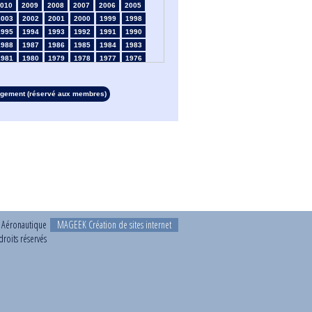
010
2009
2008
2007
2006
2005
2003
2002
2001
2000
1999
1998
1995
1994
1993
1992
1991
1990
1988
1987
1986
1985
1984
1983
1981
1980
1979
1978
1977
1976
1974
1973
1972
1971
1970
1969
1967
1966
1965
1964
1963
1962
rgement (réservé aux membres)
1960
1959
1958
1957
1956
1955
1953
1952
1951
1950
1949
1948
1946
1945
1939
1938
1937
1936
1934
1933
1932
1931
1930
1929
1927
1926
1925
1924
1923
1915
1913
1912
1911
1910
1909
1908
1906
1905
1904
1903
1902
1901
1899
1898
1897
1896
1895
1894
1892
1891
1890
t Aéronautique
MAGEEK Création de sites internet
roits réservés