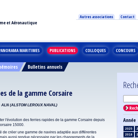
Autres associations
Contact
ime et Aéronautique
PANORAMA MARITIMES
PUBLICATIONS
COLLOQUES
CONCOURS
 mémoires
Bulletins annuels
Rech
ides de la gamme Corsaire
 de ALN (ALSTOM LEROUX NAVAL)
Rech
Année
er l'évolution des ferries rapides de la gamme Corsaire depuis
Corsaire 15000.
2025
ité de créer une gamme de navires adaptée aux différentes
2018
r, mais aussi rendue nécessaire par les changements de la