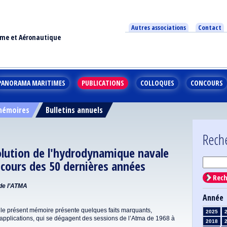
Autres associations
Contact
ime et Aéronautique
PANORAMA MARITIMES
PUBLICATIONS
COLLOQUES
CONCOURS
 mémoires
Bulletins annuels
Rech
olution de l'hydrodynamique navale
 cours des 50 dernières années
Rech
 de l’ATMA
Année
 le présent mémoire présente quelques faits marquants,
2025
applications, qui se dégagent des sessions de l’Atma de 1968 à
2018