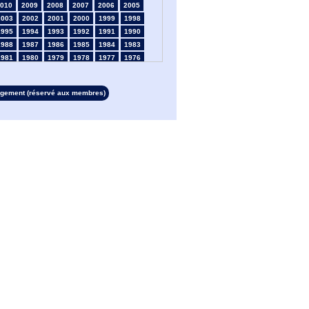
010
2009
2008
2007
2006
2005
2003
2002
2001
2000
1999
1998
1995
1994
1993
1992
1991
1990
1988
1987
1986
1985
1984
1983
1981
1980
1979
1978
1977
1976
1974
1973
1972
1971
1970
1969
1967
1966
1965
1964
1963
1962
rgement (réservé aux membres)
1960
1959
1958
1957
1956
1955
1953
1952
1951
1950
1949
1948
1946
1945
1939
1938
1937
1936
1934
1933
1932
1931
1930
1929
1927
1926
1925
1924
1923
1915
1913
1912
1911
1910
1909
1908
1906
1905
1904
1903
1902
1901
1899
1898
1897
1896
1895
1894
1892
1891
1890