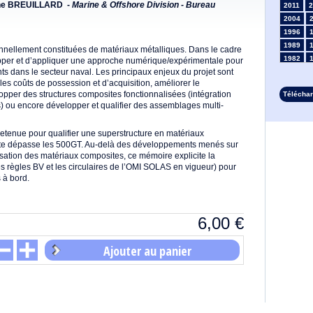
ine BREUILLARD -
Marine & Offshore Division - Bureau
2011
2
2004
1996
1989
ionnellement constituées de matériaux métalliques. Dans le cadre
1982
opper et d’appliquer une approche numérique/expérimentale pour
s dans le secteur naval. Les principaux enjeux du projet sont
1975
 les coûts de possession et d’acquisition, améliorer le
1968
pper des structures composites fonctionnalisées (intégration
Télécha
1961
is) ou encore développer et qualifier des assemblages multi-
1954
1947
etenue pour qualifier une superstructure en matériaux
1935
rute dépasse les 500GT. Au-delà des développements menés sur
1928
lisation des matériaux composites, ce mémoire explicite la
1914
 règles BV et les circulaires de l’OMI SOLAS en vigueur) pour
s à bord.
1907
1900
1893
6,00
€
Ajouter au panier