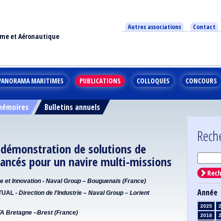
Autres associations
Contact
ime et Aéronautique
PANORAMA MARITIMES
PUBLICATIONS
COLLOQUES
CONCOURS
 mémoires
Bulletins annuels
Rech
 démonstration de solutions de
ancés pour un navire multi-missions
Rech
e et Innovation - Naval Group – Bouguenais (France)
Année
TUAL -
Direction de l’Industrie – Naval Group – Lorient
2025
A Bretagne –Brest (France)
2018