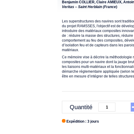
Benjamin COLLIER, Claire AMIEUX, Anto
Veritas – Saint Herblain (France
)
Les superstructures des navires sont tradit
du projet RAMSSES, l'objectif est de dével
introduire des matériaux composites innovant
de : réduire la masse des structures, réduire
comportement au feu des composites, dévelo
d’isolation feu et de capteurs dans les paro
matériaux.
Ce mémoire vise à décrire la méthodologie r
composites pour un navire dont la jauge b
les liaisons multi-matériaux et la fonctionna
démarche réglementaire appliquée (selon les
être en mesure d’intégrer de telles structure
Quantité
Expédition : 3 jours