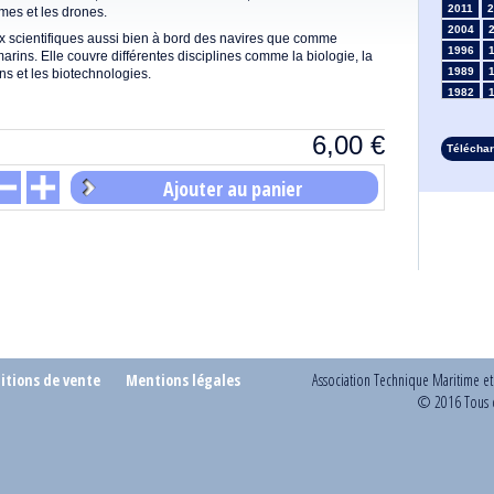
2011
2
mes et les drones.
2004
x scientifiques aussi bien à bord des navires que comme
1996
ns. Elle couvre différentes disciplines comme la biologie, la
1989
ns et les biotechnologies.
1982
1975
1968
6,00
€
Télécha
1961
1954
Ajouter au panier
1947
1935
1928
1914
1907
1900
1893
itions de vente
Mentions légales
Association Technique Maritime e
© 2016 Tous d