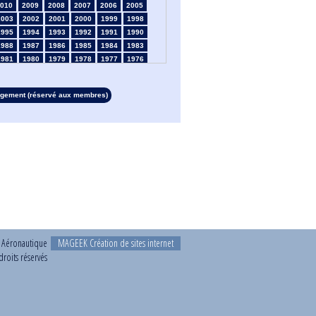
010
2009
2008
2007
2006
2005
2003
2002
2001
2000
1999
1998
1995
1994
1993
1992
1991
1990
1988
1987
1986
1985
1984
1983
1981
1980
1979
1978
1977
1976
1974
1973
1972
1971
1970
1969
1967
1966
1965
1964
1963
1962
rgement (réservé aux membres)
1960
1959
1958
1957
1956
1955
1953
1952
1951
1950
1949
1948
1946
1945
1939
1938
1937
1936
1934
1933
1932
1931
1930
1929
1927
1926
1925
1924
1923
1915
1913
1912
1911
1910
1909
1908
1906
1905
1904
1903
1902
1901
1899
1898
1897
1896
1895
1894
1892
1891
1890
t Aéronautique
MAGEEK Création de sites internet
roits réservés