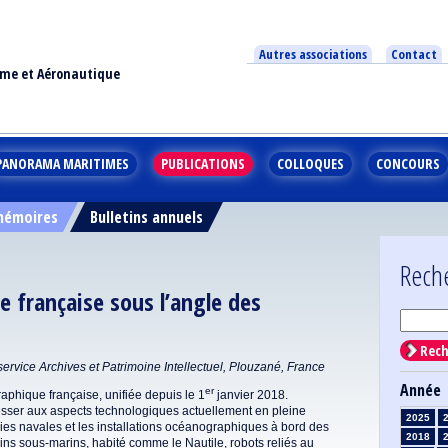
Autres associations
Contact
ime et Aéronautique
PANORAMA MARITIMES
PUBLICATIONS
COLLOQUES
CONCOURS
 mémoires
Bulletins annuels
Rech
e française sous l’angle des
Rech
rvice Archives et Patrimoine Intellectuel, Plouzané, France
Année
er
raphique française, unifiée depuis le 1
janvier 2018.
téresser aux aspects technologiques actuellement en pleine
2025
ogies navales et les installations océanographiques à bord des
2018
ins sous-marins, habité comme le Nautile, robots reliés au