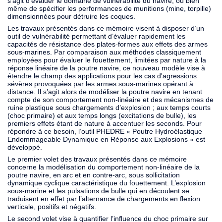
s’agit d’évaluer le domaine de vulnérabilité du navire, ou bien
même de spécifier les performances de munitions (mine, torpille)
dimensionnées pour détruire les coques.
Les travaux présentés dans ce mémoire visent à disposer d’un
outil de vulnérabilité permettant d’évaluer rapidement les
capacités de résistance des plates-formes aux effets des armes
sous-marines. Par comparaison aux méthodes classiquement
employées pour évaluer le fouettement, limitées par nature à la
réponse linéaire de la poutre navire, ce nouveau modèle vise à
étendre le champ des applications pour les cas d'agressions
sévères provoquées par les armes sous-marines opérant à
distance. Il s’agit alors de modéliser la poutre navire en tenant
compte de son comportement non-linéaire et des mécanismes de
ruine plastique sous chargements d’explosion ; aux temps courts
(choc primaire) et aux temps longs (excitations de bulle), les
premiers effets étant de nature à accentuer les seconds. Pour
répondre à ce besoin, l’outil PHEDRE « Poutre Hydroélastique
Endommageable Dynamique en Réponse aux Explosions » est
développé.
Le premier volet des travaux présentés dans ce mémoire
concerne la modélisation du comportement non-linéaire de la
poutre navire, en arc et en contre-arc, sous sollicitation
dynamique cyclique caractéristique du fouettement. L’explosion
sous-marine et les pulsations de bulle qui en découlent se
traduisent en effet par l’alternance de chargements en flexion
verticale, positifs et négatifs.
Le second volet vise à quantifier l’influence du choc primaire sur