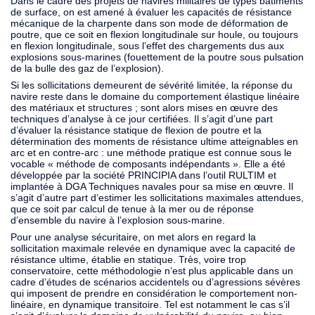
Dans le cadre des projets de navires militaires de types bâtiments
de surface, on est amené à évaluer les capacités de résistance
mécanique de la charpente dans son mode de déformation de
poutre, que ce soit en flexion longitudinale sur houle, ou toujours
en flexion longitudinale, sous l’effet des chargements dus aux
explosions sous-marines (fouettement de la poutre sous pulsation
de la bulle des gaz de l’explosion).
Si les sollicitations demeurent de sévérité limitée, la réponse du
navire reste dans le domaine du comportement élastique linéaire
des matériaux et structures ; sont alors mises en œuvre des
techniques d’analyse à ce jour certifiées. Il s’agit d’une part
d’évaluer la résistance statique de flexion de poutre et la
détermination des moments de résistance ultime atteignables en
arc et en contre-arc : une méthode pratique est connue sous le
vocable « méthode de composants indépendants ». Elle a été
développée par la société PRINCIPIA dans l’outil RULTIM et
implantée à DGA Techniques navales pour sa mise en œuvre. Il
s’agit d’autre part d’estimer les sollicitations maximales attendues,
que ce soit par calcul de tenue à la mer ou de réponse
d’ensemble du navire à l’explosion sous-marine.
Pour une analyse sécuritaire, on met alors en regard la
sollicitation maximale relevée en dynamique avec la capacité de
résistance ultime, établie en statique. Très, voire trop
conservatoire, cette méthodologie n’est plus applicable dans un
cadre d’études de scénarios accidentels ou d’agressions sévères
qui imposent de prendre en considération le comportement non-
linéaire, en dynamique transitoire. Tel est notamment le cas s’il