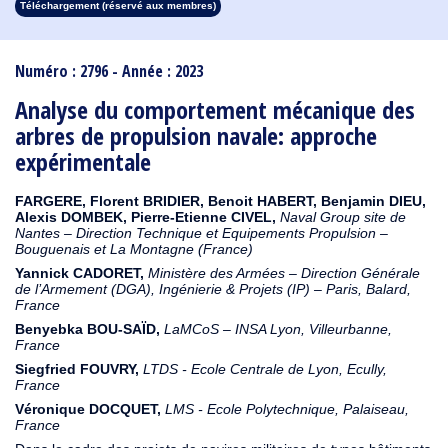
Téléchargement (réservé aux membres)
1913
1912
1911
1910
1909
1908
1907
1906
1905
1904
1903
1902
1901
1900
1899
1898
1897
1896
1895
1894
1893
1892
1891
1890
Numéro : 2796 - Année : 2023
Analyse du comportement mécanique des
arbres de propulsion navale: approche
expérimentale
FARGERE, Florent BRIDIER, Benoit HABERT, Benjamin DIEU,
Alexis DOMBEK, Pierre-Etienne CIVEL,
Naval Group site de
Nantes – Direction Technique et Equipements Propulsion –
Bouguenais et La Montagne (France)
Yannick CADORET,
Ministère des Armées – Direction Générale
de l’Armement (DGA), Ingénierie & Projets (IP) – Paris, Balard,
France
Benyebka BOU-SAÏD,
LaMCoS – INSA Lyon, Villeurbanne,
France
Siegfried FOUVRY,
LTDS - Ecole Centrale de Lyon, Ecully,
France
Véronique DOCQUET,
LMS - Ecole Polytechnique, Palaiseau,
France