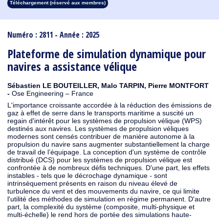
Téléchargement (réservé aux membres)
1913
1912
1911
1910
1909
1908
1907
1906
1905
1904
1903
1902
1901
1900
1899
1898
1897
1896
1895
1894
1893
1892
1891
1890
Numéro : 2811 - Année : 2025
Plateforme de simulation dynamique pour
navires a assistance vélique
Sébastien LE BOUTEILLER, Malo TARPIN, Pierre MONTFORT
-
Ose Engineering – France
L'importance croissante accordée à la réduction des émissions de
gaz à effet de serre dans le transports maritime a suscité un
regain d'intérêt pour les systèmes de propulsion vélique (WPS)
destinés aux navires. Les systèmes de propulsion véliques
modernes sont censés contribuer de manière autonome à la
propulsion du navire sans augmenter substantiellement la charge
de travail de l’équipage. La conception d'un système de contrôle
distribué (DCS) pour les systèmes de propulsion vélique est
confrontée à de nombreux défis techniques. D'une part, les effets
instables - tels que le décrochage dynamique - sont
intrinsèquement présents en raison du niveau élevé de
turbulence du vent et des mouvements du navire, ce qui limite
l'utilité des méthodes de simulation en régime permanent. D'autre
part, la complexité du système (composite, multi-physique et
multi-échelle) le rend hors de portée des simulations haute-