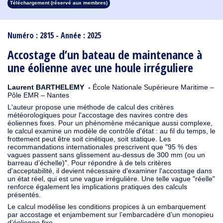
Téléchargement (réservé aux membres)
1913
1912
1911
1910
1909
1908
1907
1906
1905
1904
1903
1902
1901
1900
1899
1898
1897
1896
1895
1894
1893
1892
1891
1890
Numéro : 2815 - Année : 2025
Accostage d’un bateau de maintenance à
une éolienne avec une houle irréguliere
Laurent BARTHELEMY -
École Nationale Supérieure Maritime –
Pôle EMR – Nantes
L'auteur propose une méthode de calcul des critères
météorologiques pour l'accostage des navires contre des
éoliennes fixes. Pour un phénomène mécanique aussi complexe,
le calcul examine un modèle de contrôle d'état : au fil du temps, le
frottement peut être soit cinétique, soit statique. Les
recommandations internationales prescrivent que "95 % des
vagues passent sans glissement au-dessus de 300 mm (ou un
barreau d’échelle)". Pour répondre à de tels critères
d'acceptabilité, il devient nécessaire d'examiner l'accostage dans
un état réel, qui est une vague irrégulière. Une telle vague "réelle"
renforce également les implications pratiques des calculs
présentés.
Le calcul modélise les conditions propices à un embarquement
par accostage et enjambement sur l’embarcadère d’un monopieu
d’éolienne fixe.