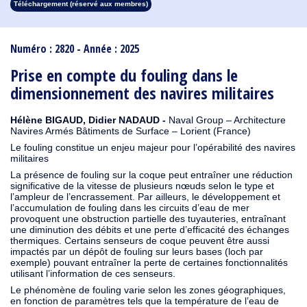
Téléchargement (réservé aux membres)
1913
1912
1911
1910
1909
1908
1907
1906
1905
1904
1903
1902
1901
1900
1899
1898
1897
1896
1895
1894
1893
1892
1891
1890
Numéro : 2820 - Année : 2025
Prise en compte du fouling dans le
dimensionnement des navires militaires
Hélène BIGAUD, Didier NADAUD -
Naval Group – Architecture
Navires Armés Bâtiments de Surface – Lorient (France)
Le fouling constitue un enjeu majeur pour l’opérabilité des navires
militaires
La présence de fouling sur la coque peut entraîner une réduction
significative de la vitesse de plusieurs nœuds selon le type et
l’ampleur de l’encrassement. Par ailleurs, le développement et
l’accumulation de fouling dans les circuits d’eau de mer
provoquent une obstruction partielle des tuyauteries, entraînant
une diminution des débits et une perte d’efficacité des échanges
thermiques. Certains senseurs de coque peuvent être aussi
impactés par un dépôt de fouling sur leurs bases (loch par
exemple) pouvant entraîner la perte de certaines fonctionnalités
utilisant l’information de ces senseurs.
Le phénomène de fouling varie selon les zones géographiques,
en fonction de paramètres tels que la température de l’eau de