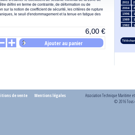
2011
2
il être défini en terme de contrainte, de déformation ou de
2004
 sur la notion de coefficient de sécurité, les critères de rupture
caniques, le seuil d'endommagement et la tenue en fatigue des
1996
1989
1982
6,00
€
1975
1968
Télécha
Ajouter au panier
1961
1954
1947
1935
1928
1914
1907
1900
1893
itions de vente
Mentions légales
Association Technique Maritime e
© 2016 Tous d