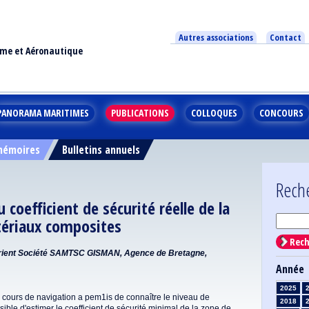
Autres associations
Contact
ime et Aéronautique
PANORAMA MARITIMES
PUBLICATIONS
COLLOQUES
CONCOURS
 mémoires
Bulletins annuels
Rech
 coefficient de sécurité réelle de la
tériaux composites
Rech
orient Société SAMTSC GISMAN, Agence de Bretagne,
Année
2025
cours de navigation a pem1is de connaître le niveau de
2018
ossible d'estimer le coefficient de sécurité minimal de la zone de