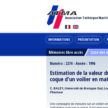
Association Technique Marit
INFORMATIONS
PRÉSENTATION
Mémoires libre accès
Liste des
Numéro : 2274 - Année : 1996
Estimation de la valeur du
coque d'un voilier en ma
C. BALEY,
Université de Bretagne Sud, L
Ploemeur
Une campagne de mesures sur un voilier en 
sollicitation subi par la coque. Il est ainsi p