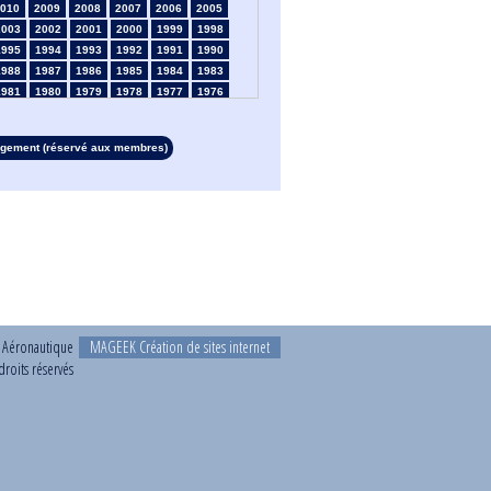
010
2009
2008
2007
2006
2005
2003
2002
2001
2000
1999
1998
1995
1994
1993
1992
1991
1990
1988
1987
1986
1985
1984
1983
1981
1980
1979
1978
1977
1976
1974
1973
1972
1971
1970
1969
1967
1966
1965
1964
1963
1962
rgement (réservé aux membres)
1960
1959
1958
1957
1956
1955
1953
1952
1951
1950
1949
1948
1946
1945
1939
1938
1937
1936
1934
1933
1932
1931
1930
1929
1927
1926
1925
1924
1923
1915
1913
1912
1911
1910
1909
1908
1906
1905
1904
1903
1902
1901
1899
1898
1897
1896
1895
1894
1892
1891
1890
t Aéronautique
MAGEEK Création de sites internet
roits réservés