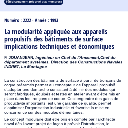
Téléchargement (réservé aux membres)
1913
1912
1911
1910
1909
1908
1907
1906
1905
1904
1903
1902
1901
1900
1899
1898
1897
1896
1895
1894
1893
1892
1891
1890
Numéro : 2222 - Année : 1993
La modularité appliquée aux appareils
propulsifs des bâtiments de surface
implications techniques et économiques
F. JOUANJEAN,
Ingénieur en Chef de l'Armement,Chef du
département systèmes, Direction des Constructions Navales
INDRET, La Montagne
La construction des bâtiments de surface à partir de tronçons de
coque préarmés permet au concepteur de l'appareil propulsif
d'adopter une démarche consistant à définir des modules qui
seront fabriqués, équipés et testés en atelier avant d'être mis en
place dans les tronçons de coque. Ceci engendre des gains de
productivité importants, est une garantie de qualité, permet
d'optimiser l'organisation industrielle et favorise la mise en
concurrence sur des modules élémentaires.
Le concept modulaire doit être pris en compte par l'architecte
naval dès l'avant projet de façon à prévoir l'introduction, le