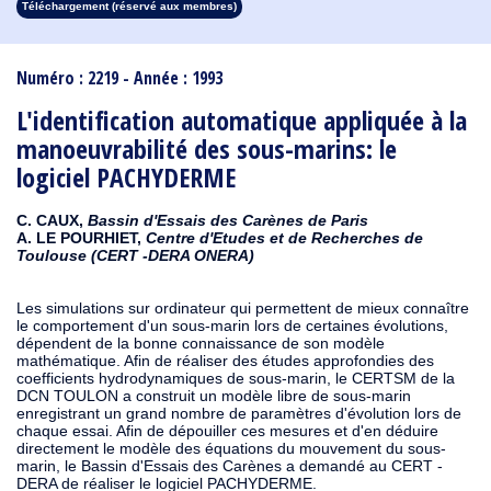
Téléchargement (réservé aux membres)
1913
1912
1911
1910
1909
1908
1907
1906
1905
1904
1903
1902
1901
1900
1899
1898
1897
1896
1895
1894
1893
1892
1891
1890
Numéro : 2219 - Année : 1993
L'identification automatique appliquée à la
manoeuvrabilité des sous-marins: le
logiciel PACHYDERME
C. CAUX,
Bassin d'Essais des Carènes de Paris
A. LE POURHIET,
Centre d'Etudes et de Recherches de
Toulouse (CERT -DERA ONERA)
Les simulations sur ordinateur qui permettent de mieux connaître
le comportement d'un sous-marin lors de certaines évolutions,
dépendent de la bonne connaissance de son modèle
mathématique. Afin de réaliser des études approfondies des
coefficients hydrodynamiques de sous-marin, le CERTSM de la
DCN TOULON a construit un modèle libre de sous-marin
enregistrant un grand nombre de paramètres d'évolution lors de
chaque essai. Afin de dépouiller ces mesures et d'en déduire
directement le modèle des équations du mouvement du sous-
marin, le Bassin d'Essais des Carènes a demandé au CERT -
DERA de réaliser le logiciel PACHYDERME.