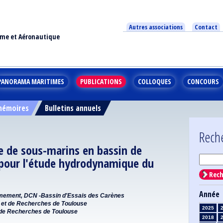
Autres associations
Contact
ime et Aéronautique
PANORAMA MARITIMES
PUBLICATIONS
COLLOQUES
CONCOURS
 mémoires
Bulletins annuels
Rech
re de sous-marins en bassin de
l pour l'étude hydrodynamique du
Rech
Année
 Armement, DCN -Bassin d'Essais des Carènes
et de Recherches de Toulouse
2025
de Recherches de Toulouse
2018