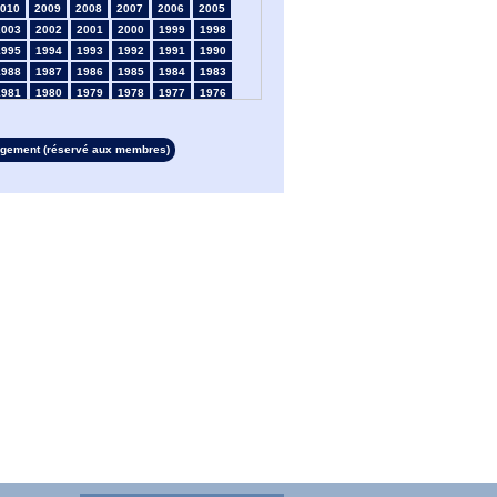
010
2009
2008
2007
2006
2005
2003
2002
2001
2000
1999
1998
1995
1994
1993
1992
1991
1990
1988
1987
1986
1985
1984
1983
1981
1980
1979
1978
1977
1976
1974
1973
1972
1971
1970
1969
1967
1966
1965
1964
1963
1962
rgement (réservé aux membres)
1960
1959
1958
1957
1956
1955
1953
1952
1951
1950
1949
1948
1946
1945
1939
1938
1937
1936
1934
1933
1932
1931
1930
1929
1927
1926
1925
1924
1923
1915
1913
1912
1911
1910
1909
1908
1906
1905
1904
1903
1902
1901
1899
1898
1897
1896
1895
1894
1892
1891
1890