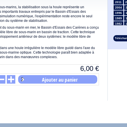
2011
2
s-marins, la stabilisation sous la houle représente un
2004
s importants travaux entrepris par le Bassin d'Essais des
1996
simulation numérique, l'expérimentation reste encore le seul
1989
on du système de stabilisation.
1982
t du sous-marin en mer, le Bassin d'Essais des Carènes a conçu
1975
le libre de sous-marin en bassin de traction. Cette technique
1968
veloppement antérieur de deux systèmes: le modèle libre de
Télécha
1961
1954
 dans une houle irrégulière le modèle libre guidé dans l'axe du
1947
sous-marine optique. Cette technologie paraît bien adaptée à
1935
marin dans des manœuvres complexes.
1928
6,00
€
1914
1907
1900
Ajouter au panier
1893