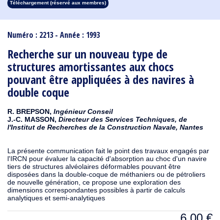
Téléchargement (réservé aux membres)
1913
1912
1911
1910
1909
1908
1907
1906
1905
1904
1903
1902
1901
1900
1899
1898
1897
1896
1895
1894
1893
1892
1891
1890
Numéro : 2213 - Année : 1993
Recherche sur un nouveau type de
structures amortissantes aux chocs
pouvant être appliquées à des navires à
double coque
R. BREPSON,
Ingénieur Conseil
J.-C. MASSON,
Directeur des Services Techniques, de
l'Institut de Recherches de la Construction Navale, Nantes
La présente communication fait le point des travaux engagés par
l'IRCN pour évaluer la capacité d'absorption au choc d'un navire
tiers de structures alvéolaires déformables pouvant être
disposées dans la double-coque de méthaniers ou de pétroliers
de nouvelle génération, ce propose une exploration des
dimensions correspondantes possibles à partir de calculs
analytiques et semi-analytiques
6,00
€