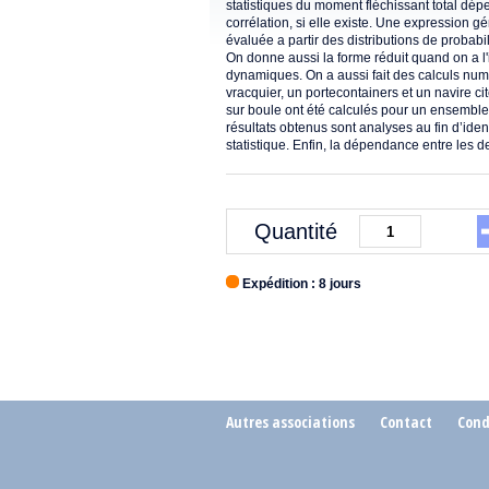
statistiques du moment fléchissant total dépe
corrélation, si elle existe. Une expression g
évaluée a partir des distributions de probab
On donne aussi la forme réduit quand on a l
dynamiques. On a aussi fait des calculs numé
vracquier, un portecontainers et un navire ci
sur boule ont été calculés pour un ensemble
résultats obtenus sont analyses au fin d’ide
statistique. Enfin, la dépendance entre les 
Quantité
Expédition : 8 jours
Autres associations
Contact
Cond