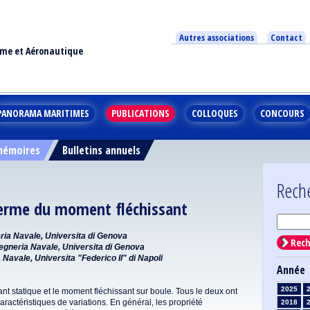
Autres associations
Contact
ime et Aéronautique
PANORAMA MARITIMES
PUBLICATIONS
COLLOQUES
CONCOURS
 mémoires
Bulletins annuels
Rech
 terme du moment fléchissant
neria Navale, Universita di Genova
Rech
ngegneria Navale, Universita di Genova
 Navale, Universita "Federico II" di Napoli
Année
2025
t statique et le moment fléchissant sur boule. Tous le deux ont
aractéristiques de variations. En général, les propriété
2018