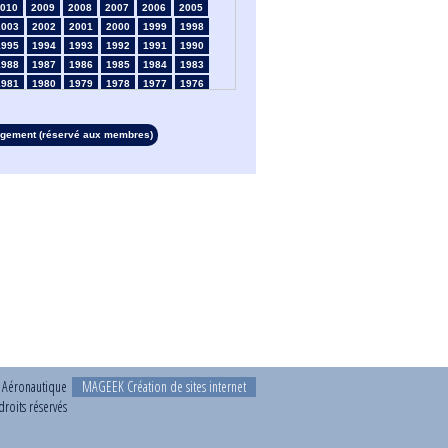
010
2009
2008
2007
2006
2005
2003
2002
2001
2000
1999
1998
1995
1994
1993
1992
1991
1990
1988
1987
1986
1985
1984
1983
1981
1980
1979
1978
1977
1976
1974
1973
1972
1971
1970
1969
1967
1966
1965
1964
1963
1962
rgement (réservé aux membres)
1960
1959
1958
1957
1956
1955
1953
1952
1951
1950
1949
1948
1946
1945
1939
1938
1937
1936
1934
1933
1932
1931
1930
1929
1927
1926
1925
1924
1923
1915
1913
1912
1911
1910
1909
1908
1906
1905
1904
1903
1902
1901
1899
1898
1897
1896
1895
1894
1892
1891
1890
t Aéronautique
MAGEEK Création de sites internet
roits réservés