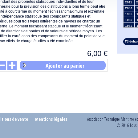
ndant des propriétés statistiques individuelles et de leur
2011
2
énérale pour la prévision des distributions a long terme peut être
2004
ilité à court terme du moment fléchissant maximum et extrémale.
1996
'indépendance statistique des composants statiques et
1989
riques pour trois types différentes de navires de charge: un
terne. Le moment fléchissant statique et le moment fléchissant
1982
 de directions de boules et de valeurs de période moyen. Les
1975
ntifier la corrélation des composants du moment du point de vue
1968
deux effets de charge étudiés a été examinée.
Télécha
1961
1954
6,00
€
1947
1935
Ajouter au panier
1928
1914
1907
1900
1893
itions de vente
Mentions légales
Association Technique Maritime e
© 2016 Tous d