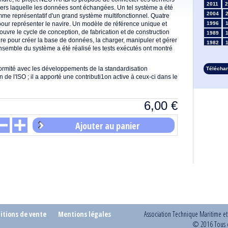
2011
2
ers laquelle les données sont échangées. Un tel système a été
2004
mme représentatif d'un grand système multifonctionnel. Quatre
pour représenter le navire. Un modèle de référence unique et
1996
couvre le cycle de conception, de fabrication et de construction
1989
re pour créer la base de données, la charger, manipuler et gérer
1982
ensemble du système a été réalisé les tests exécutés ont montré
1975
1968
rmité avec les développements de la standardisation
Télécha
1961
 de l'ISO ; il a apporté une contributi1on active à ceux-ci dans le
1954
1947
1935
6,00
€
1928
1914
Ajouter au panier
1907
1900
1893
itions de vente
Mentions légales
Association Technique Maritime e
© 2016 Tous d