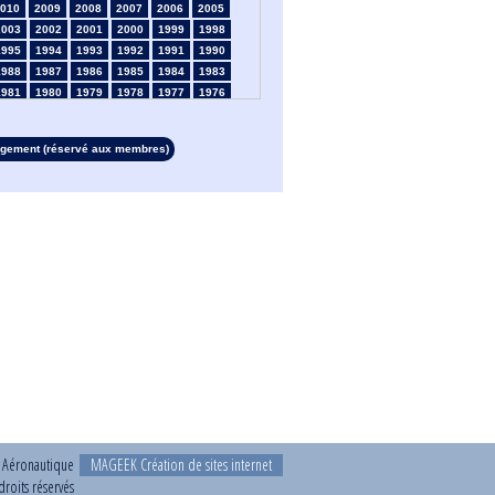
010
2009
2008
2007
2006
2005
2003
2002
2001
2000
1999
1998
1995
1994
1993
1992
1991
1990
1988
1987
1986
1985
1984
1983
1981
1980
1979
1978
1977
1976
1974
1973
1972
1971
1970
1969
1967
1966
1965
1964
1963
1962
rgement (réservé aux membres)
1960
1959
1958
1957
1956
1955
1953
1952
1951
1950
1949
1948
1946
1945
1939
1938
1937
1936
1934
1933
1932
1931
1930
1929
1927
1926
1925
1924
1923
1915
1913
1912
1911
1910
1909
1908
1906
1905
1904
1903
1902
1901
1899
1898
1897
1896
1895
1894
1892
1891
1890
t Aéronautique
MAGEEK Création de sites internet
roits réservés