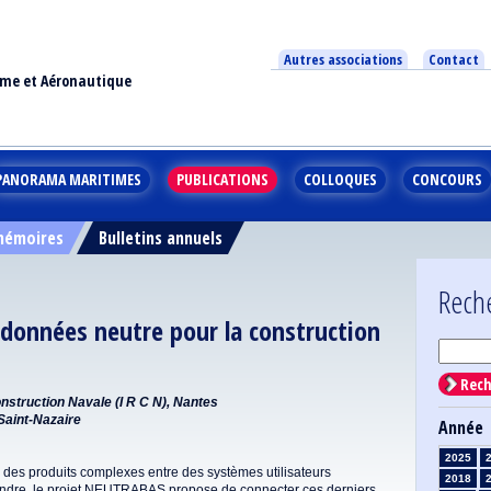
Autres associations
Contact
ime et Aéronautique
PANORAMA MARITIMES
PUBLICATIONS
COLLOQUES
CONCOURS
 mémoires
Bulletins annuels
Rech
 données neutre pour la construction
Rech
nstruction Navale (I R C N), Nantes
 Saint-Nazaire
Année
2025
des produits complexes entre des systèmes utilisateurs
2018
ondre, le projet NEUTRABAS propose de connecter ces derniers