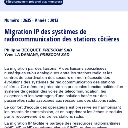
Téléchargement (réservé aux membres)
1913
1912
1911
1910
1909
1908
1907
1906
1905
1904
1903
1902
1901
1900
1899
1898
1897
1896
1895
1894
1893
1892
1891
1890
Numéro : 2635 - Année : 2013
Migration IP des systèmes de
radiocommunication des stations côtières
Philippe BECQUET,
PRESCOM SAD
Yves LA DAMANY,
PRESCOM SAD
La migration par des liaisons IP des liaisons spécialisées
numériques et/ou analogiques entre les stations radio et les
centres de coordination des secours en mer nécessite des
évolutions des systèmes de radiocommunication des stations
côtières. Ce mémoire présente les principales fonctionnalités d’un
système de gestion des voies de télécommunication, les
exigences et les avantages d’une solution basée sur des
passerelles radio associées aux ressources des stations radio.
Le confort d’écoute des opérateurs est préservé en harmonisant
les retards de transmission, et en supprimant les échos introduits
par le recouvrement entre les stations radio.
La migration IP facilite le partage des ressources radiomaritimes
(VHF, MF et HF) et aéronautiques (VHF), et des services